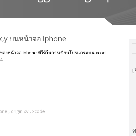
x,y บนหน้าจอ iphone
 ของหน้าจอ iphone ที่ใช้ในการเขียนโปรแกรมบน xcod…
4
เ
hone
,
origin xy
,
xcode
ค