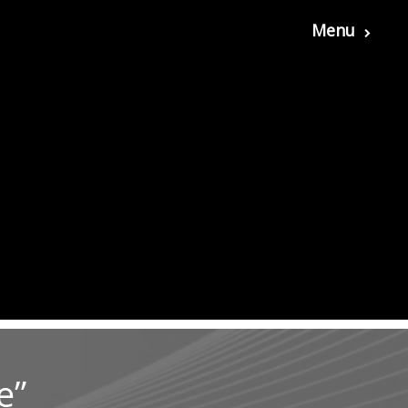
Menu
e”