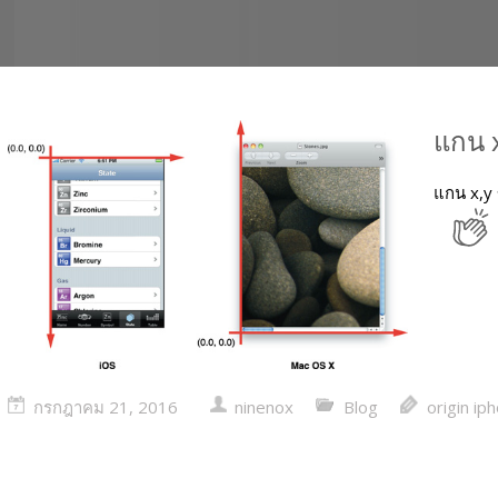
แกน 
แกน x,y
กรกฎาคม 21, 2016
ninenox
Blog
origin ip