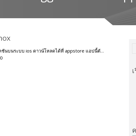
nox
ชันบนระบบ ios ดาวน์โหลดได้ที่ appstore แอปนี้ตั…
0
เ
ค