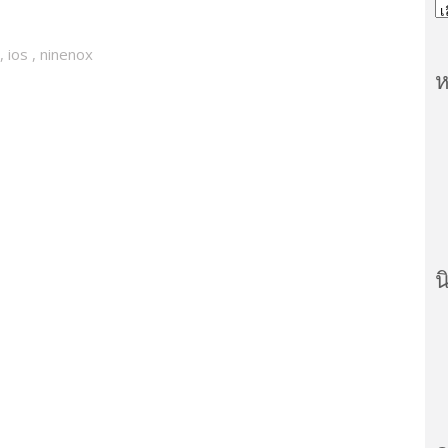
,
ios
,
ninenox
ห
น