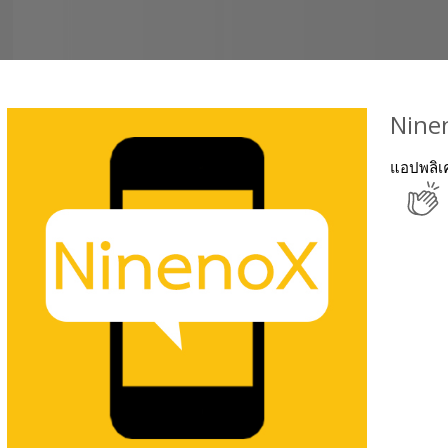
Nine
แอปพลิเค