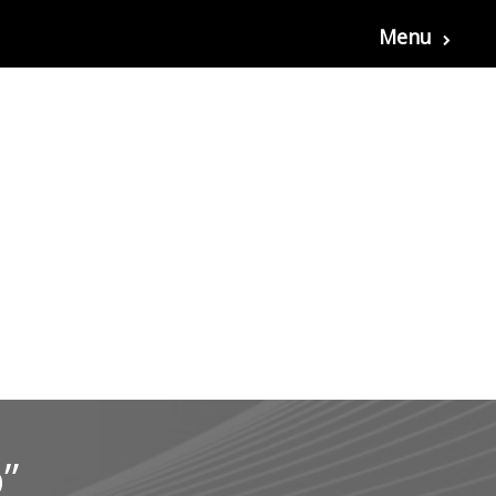
Menu
”